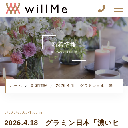
ホーム
スケジュール
新着情報
willMeについて
BLOG・NEWS
料理レッスン
イベント・セミナー
施設案内&レンタルスペース
よくある質問
ホーム
新着情報
2026.4.18 グラミン日本「濃いヒー」イベント開催
予約方法・ルール
2026.04.05
2026.4.18 グラミン日本「濃いヒ