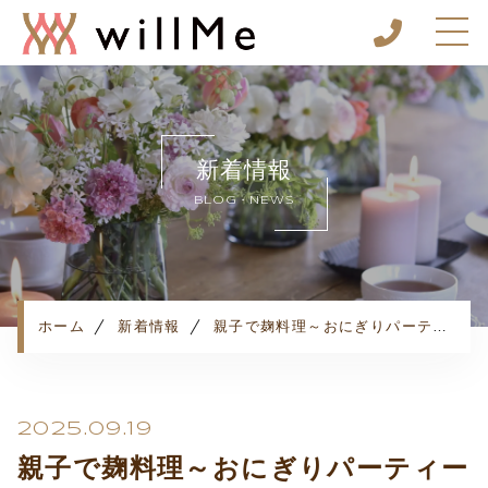
ホーム
スケジュール
新着情報
willMeについて
BLOG・NEWS
料理レッスン
イベント・セミナー
施設案内&レンタルスペース
よくある質問
ホーム
新着情報
親子で麹料理～おにぎりパーティー～
予約方法・ルール
2025.09.19
親子で麹料理～おにぎりパーティー