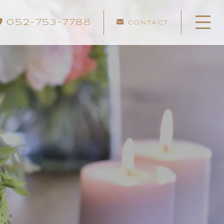
052-753-7788
CONTACT
ホーム
スケジュール
willMeについて
料理レッスン
イベント・セミナー
施設案内&レンタルスペース
よくある質問
予約方法・ルール